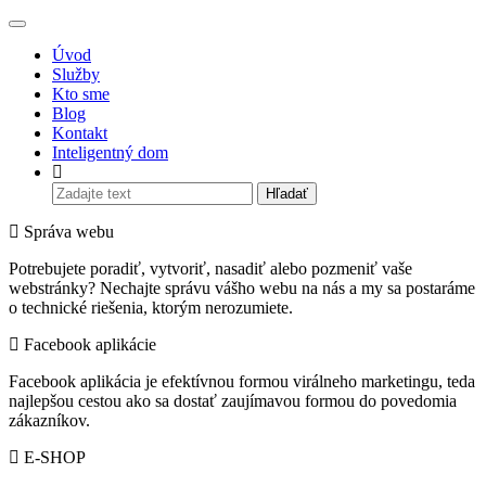
Úvod
Služby
Kto sme
Blog
Kontakt
Inteligentný dom
Hľadať
Správa webu
Potrebujete poradiť, vytvoriť, nasadiť alebo pozmeniť vaše
webstránky? Nechajte správu vášho webu na nás a my sa postaráme
o technické riešenia, ktorým nerozumiete.
Facebook aplikácie
Facebook aplikácia je efektívnou formou virálneho marketingu, teda
najlepšou cestou ako sa dostať zaujímavou formou do povedomia
zákazníkov.
E-SHOP