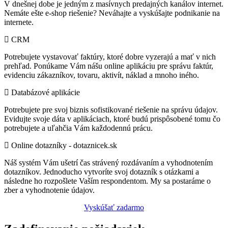
V dnešnej dobe je jedným z masívnych predajných kanálov internet.
Nemáte ešte e-shop riešenie? Neváhajte a vyskúšajte podnikanie na
internete.
CRM
Potrebujete vystavovať faktúry, ktoré dobre vyzerajú a mať v nich
prehľad. Ponúkame Vám nášu online aplikáciu pre správu faktúr,
evidenciu zákazníkov, tovaru, aktivít, náklad a mnoho iného.
Databázové aplikácie
Potrebujete pre svoj biznis sofistikované riešenie na správu údajov.
Evidujte svoje dáta v aplikáciach, ktoré budú prispôsobené tomu čo
potrebujete a uľahčia Vám každodennú prácu.
Online dotazníky - dotaznicek.sk
Náš systém Vám ušetrí čas strávený rozdávaním a vyhodnotením
dotazníkov. Jednoducho vytvoríte svoj dotazník s otázkami a
následne ho rozpošlete Vaším respondentom. My sa postaráme o
zber a vyhodnotenie údajov.
Vyskúšať zadarmo