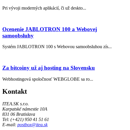
Pri vývoji moderných aplikácií, či už deskto...
Ocenenie JABLOTRON 100 a Webovej
samoobsluhy
Systém JABLOTRON 100 s Webovou samoobsluhou zís...
Za bitcoiny už aj hosting na Slovensku
Webhostingová spo­loč­nosť WEB­GLO­BE sa ro...
Kontakt
ITEA.SK s.r.o.
Karpatské námestie 10A
831 06 Bratislava
Tel: (+421) 950 41 51 61
E-mail:
postbox@itea.sk