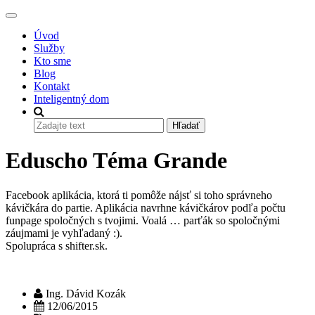
Úvod
Služby
Kto sme
Blog
Kontakt
Inteligentný dom
Hľadať
Eduscho Téma Grande
Facebook aplikácia, ktorá ti pomôže nájsť si toho správneho
kávičkára do partie. Aplikácia navrhne kávičkárov podľa počtu
funpage spoločných s tvojimi. Voalá … parťák so spoločnými
záujmami je vyhľadaný :).
Spolupráca s shifter.sk.
Ing. Dávid Kozák
12/06/2015